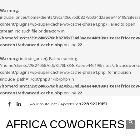
Warning
:
include_once(/home/clients/29c2406676db8278b334d3aeee446198/sites/a
content/plugins/wp-super-cache/wp-cache-phase1.php): Failed to open
stream: No such file or directory in
/home/clients/29c2406676db8278b334d3aeee446198/sites/africacow
content/advanced-cache.php
on line
22
Warning
: include_once(): Failed opening
'/home/clients/29c2406676db8278b334d3aeee446198/sites/africacoworke
content/plugins/wp-super-cache/wp-cache-phase1.php' for inclusion
(include_path='.:/opt/php8.1/lib/php') in
/home/clients/29c2406676db8278b334d3aeee446198/sites/africacow
content/advanced-cache.php
on line
22
Pour toute info? Appeler le
+228 92219151
AFRICA COWORKERS