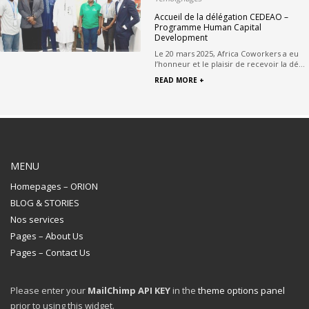
Accueil de la délégation CEDEAO –
Programme Human Capital
Development
Le 20 mars 2025, Africa Coworkers a eu
l’honneur et le plaisir de recevoir la dé...
READ MORE +
MENU
Homepages – ORION
BLOG & STORIES
Nos services
Pages – About Us
Pages – Contact Us
Please enter your
MailChimp API KEY
in the
theme options panel
prior to using this widget.